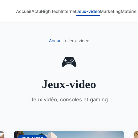
Accueil
Actu
High tech
Internet
Jeux-video
Marketing
Matériel
Accueil
› Jeux-video
🎮
Jeux-video
Jeux vidéo, consoles et gaming